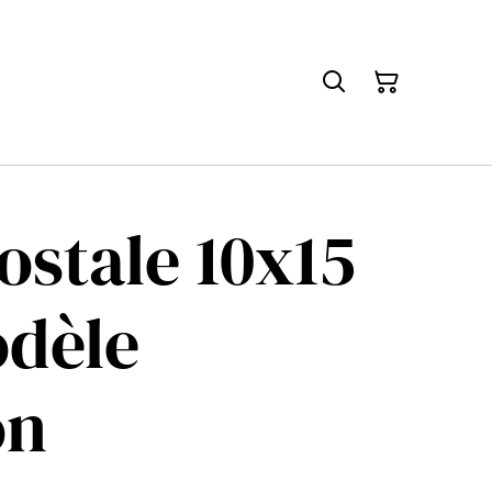
ostale 10x15
odèle
on