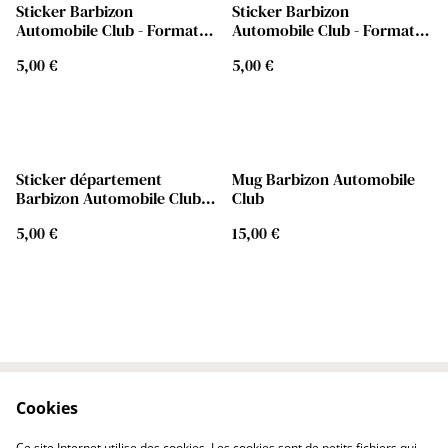
Sticker Barbizon
Sticker Barbizon
Automobile Club - Format
Automobile Club - Format
6x5 cm - Modèle Blanc
6x5 cm - Modèle Bleu
5,00 €
5,00 €
Sticker département
Mug Barbizon Automobile
Barbizon Automobile Club
Club
pour plaque
5,00 €
15,00 €
d'immatriculation
Cookies
Contactez-nous
Conditions
Politique de
Politique de cookies
Ce site Internet utilise des cookies. Les cookies sont de petits fichiers qui