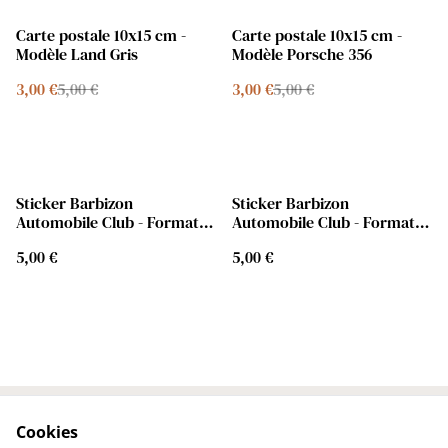
%
%
Carte postale 10x15 cm -
Carte postale 10x15 cm -
Modèle Land Gris
Modèle Porsche 356
3,00 €
5,00 €
3,00 €
5,00 €
Sticker Barbizon
Sticker Barbizon
Automobile Club - Format
Automobile Club - Format
6x5 cm - Modèle Blanc
6x5 cm - Modèle Bleu
5,00 €
5,00 €
Cookies
Contactez-nous
Conditions